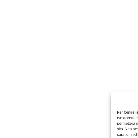
Per fornire 
e/o accedere
permetterà d
sito. Non ac
caratteristic