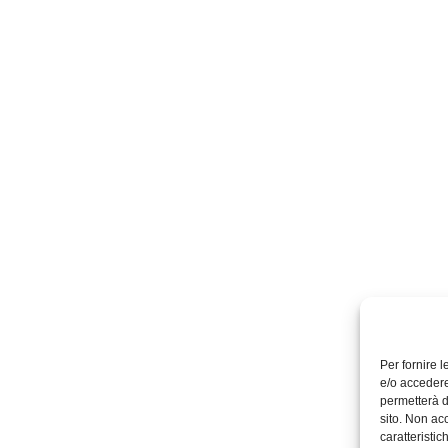
Per fornire 
e/o accedere
permetterà d
sito. Non ac
caratteristic