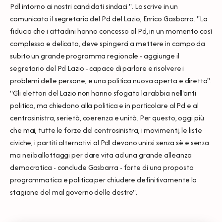
Pdl intorno ai nostri candidati sindaci ". Lo scrive in un
comunicato il segretario del Pd del Lazio, Enrico Gasbarra. "La
fiducia che i cittadini hanno concesso al Pd, in un momento così
complesso e delicato, deve spingerci a mettere in campo da
subito un grande programma regionale - aggiunge il
segretario del Pd Lazio - capace di parlare e risolvere i
problemi delle persone, e una politica nuova aperta e diretta".
"Gli elettori del Lazio non hanno sfogato la rabbia nell'anti
politica, ma chiedono alla politica e in particolare al Pd e al
centrosinistra, serietà, coerenza e unità. Per questo, oggi più
che mai, tutte le forze del centrosinistra, i movimenti, le liste
civiche, i partiti alternativi al Pdl devono unirsi senza sè e senza
ma nei ballottaggi per dare vita ad una grande alleanza
democratica - conclude Gasbarra - forte di una proposta
programmatica e politica per chiudere definitivamente la
stagione del mal governo delle destre".