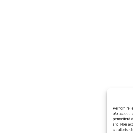
Per fornire 
e/o accedere
permetterà d
sito. Non ac
caratteristic