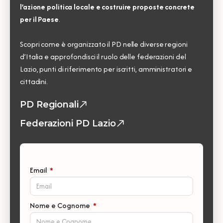
l’azione politica locale e costruire proposte concrete
per il Paese
.
Scopri come è organizzato il PD nelle diverse regioni
d’Italia e approfondisci il ruolo delle federazioni del
Lazio, punti di riferimento per iscritti, amministratori e
cittadini.
PD Regionali
Federazioni PD Lazio
Email
*
C
Nome e Cognome
*
o