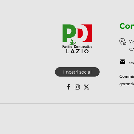
Con
Vi
CA
se
I nostri social
Commiss
garanzi