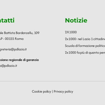
tatti
Notizie
2X1000
ale Battista Bardanzellu, 109
P - 00155 Roma
2x1000: nel Lazio 1 cittadin
Scuola di formazione polit
greteria@pdlazio.it
2x1000 fa più di quanto pen
ione regionale di garanzia
a@pdlazio.it
Cookie policy
|
Privacy policy