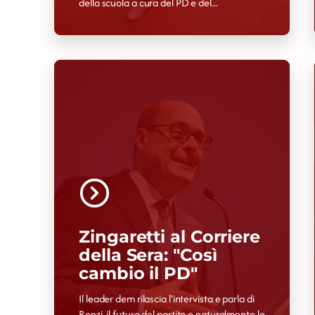
della scuola a cura del PD e del...
Zingaretti al Corriere
della Sera: "Così
cambio il PD"
Il leader dem rilascia l'intervista e parla di
Renzi, il futuro del partito e naturalmente le