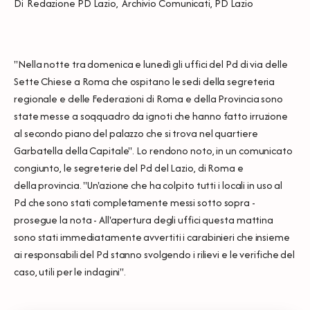
Di
Redazione PD Lazio
,
Archivio Comunicati
,
PD Lazio
"Nella notte tra domenica e lunedì gli uffici del Pd di via delle
Sette Chiese a Roma che ospitano le sedi della segreteria
regionale e delle Federazioni di Roma e della Provincia sono
state messe a soqquadro da ignoti che hanno fatto irruzione
al secondo piano del palazzo che si trova nel quartiere
Garbatella della Capitale". Lo rendono noto, in un comunicato
congiunto, le segreterie del Pd del Lazio, di Roma e
della provincia. "Un'azione che ha colpito tutti i locali in uso al
Pd che sono stati completamente messi sotto sopra -
prosegue la nota - All'apertura degli uffici questa mattina
sono stati immediatamente avvertiti i carabinieri che insieme
ai responsabili del Pd stanno svolgendo i rilievi e le verifiche del
caso, utili per le indagini".