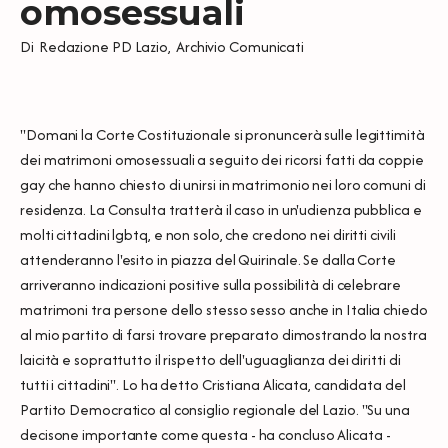
omosessuali
Di
Redazione PD Lazio
,
Archivio Comunicati
"Domani la Corte Costituzionale si pronuncerà sulle legittimità
dei matrimoni omosessuali a seguito dei ricorsi fatti da coppie
gay che hanno chiesto di unirsi in matrimonio nei loro comuni di
residenza. La Consulta tratterà il caso in un'udienza pubblica e
molti cittadini lgbtq, e non solo, che credono nei diritti civili
attenderanno l'esito in piazza del Quirinale. Se dalla Corte
arriveranno indicazioni positive sulla possibilità di celebrare
matrimoni tra persone dello stesso sesso anche in Italia chiedo
al mio partito di farsi trovare preparato dimostrando la nostra
laicità e soprattutto il rispetto dell'uguaglianza dei diritti di
tutti i cittadini". Lo ha detto Cristiana Alicata, candidata del
Partito Democratico al consiglio regionale del Lazio. "Su una
decisone importante come questa - ha concluso Alicata -