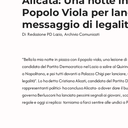
Alicata: Una notte in
Popolo Viola per lan
messaggio di legali
Di
Redazione PD Lazio
,
Archivio Comunicati
“Bella la mia notte in piazza con il popolo viola, una lezione 
candidata del Partito Democratico nel Lazio a salire al Quirinal
a Napolitano, e poi tutti davanti a Palazzo Chigi per lanciare
legalità”. Lo ha detto Cristiana Alicati, candidata del Partito 
rappresentanti politici- ha concluso Alicata- a dover dare il bu
governo Berlusconi ha lanciato pessimi segnali ai giovani , sc
regole e oggi si replica: torniamo a farci sentire alle undici a 