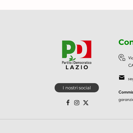
Con
Vi
CA
se
I nostri social
Commiss
garanzi