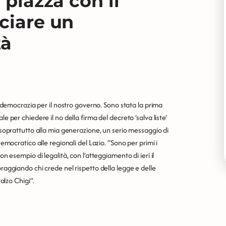
 piazza con il
ciare un
tà
di democrazia per il nostro governo. Sono stata la prima
e per chiedere il no della firma del decreto ‘salva liste’
, soprattutto alla mia generazione, un serio messaggio di
Democratico alle regionali del Lazio. “Sono per primi i
on esempio di legalità, con l’atteggiamento di ieri il
oraggiando chi crede nel rispetto della legge e delle
Palzo Chigi”.