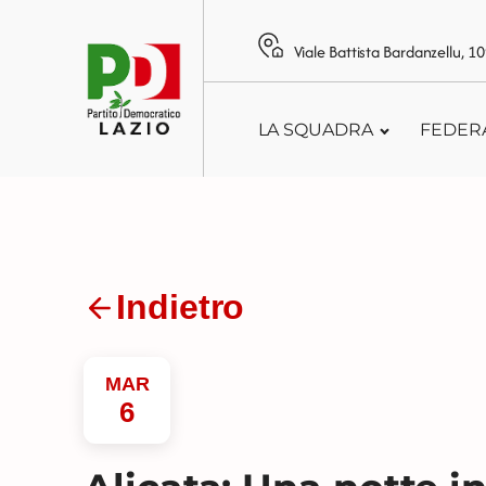
Viale Battista Bardanzellu, 
LA SQUADRA
FEDER
Indietro
MAR
6