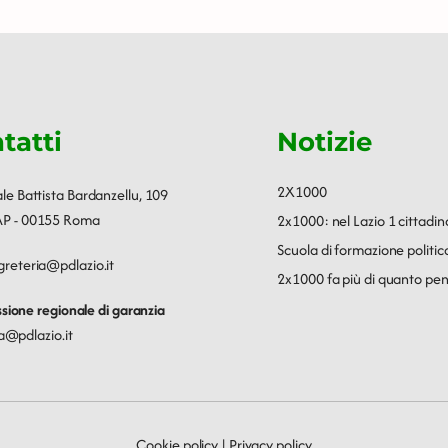
tatti
Notizie
2X1000
ale Battista Bardanzellu, 109
P - 00155 Roma
2x1000: nel Lazio 1 cittadin
Scuola di formazione polit
greteria@pdlazio.it
2x1000 fa più di quanto pen
ione regionale di garanzia
a@pdlazio.it
Cookie policy
|
Privacy policy