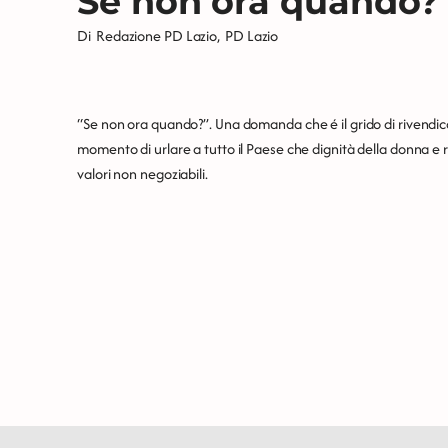
Se non ora quando?
Di
Redazione PD Lazio
,
PD Lazio
“Se non ora quando?”. Una domanda che é il grido di rivendica
momento di urlare a tutto il Paese che dignità della donna e r
valori non negoziabili.