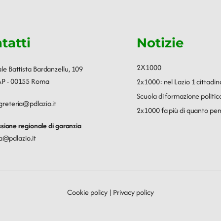
tatti
Notizie
2X1000
ale Battista Bardanzellu, 109
P - 00155 Roma
2x1000: nel Lazio 1 cittadin
Scuola di formazione polit
greteria@pdlazio.it
2x1000 fa più di quanto pen
ione regionale di garanzia
a@pdlazio.it
Cookie policy
|
Privacy policy