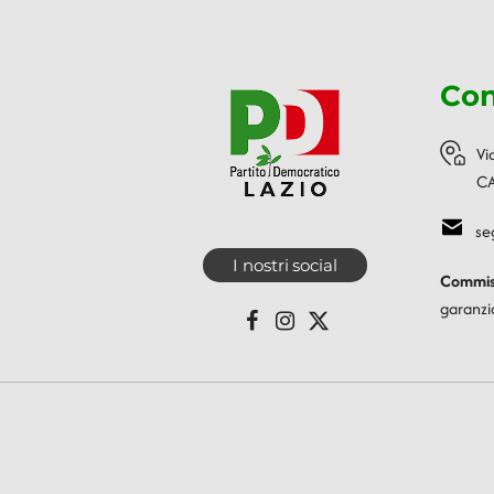
Con
Vi
CA
se
I nostri social
Commiss
garanzi