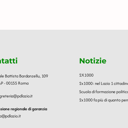
tatti
Notizie
2X1000
ale Battista Bardanzellu, 109
P - 00155 Roma
2x1000: nel Lazio 1 cittadin
Scuola di formazione polit
greteria@pdlazio.it
2x1000 fa più di quanto pen
ione regionale di garanzia
a@pdlazio.it