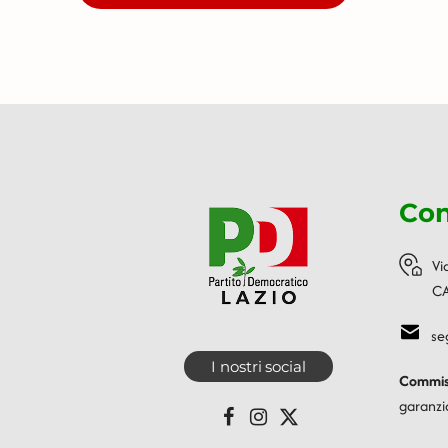
Con
Vi
CA
se
I nostri social
Commiss
garanzi