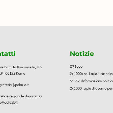
tatti
Notizie
2X1000
ale Battista Bardanzellu, 109
P - 00155 Roma
2x1000: nel Lazio 1 cittadin
Scuola di formazione polit
greteria@pdlazio.it
2x1000 fa più di quanto pen
ione regionale di garanzia
a@pdlazio.it