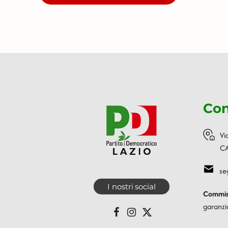
Con
Vi
CA
se
I nostri social
Commiss
garanzi