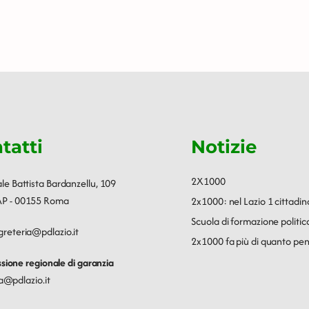
tatti
Notizie
2X1000
ale Battista Bardanzellu, 109
P - 00155 Roma
2x1000: nel Lazio 1 cittadin
Scuola di formazione polit
greteria@pdlazio.it
2x1000 fa più di quanto pen
ione regionale di garanzia
a@pdlazio.it