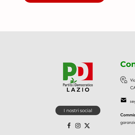
Con
Vi
CA
se
I nostri social
Commiss
garanzi