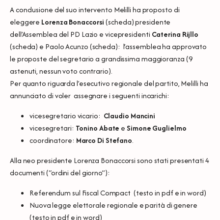
A conclusione del suo intervento Melilli ha proposto di
eleggere
Lorenza Bonaccorsi
(
scheda
) presidente
dell’Assemblea del PD Lazio e vicepresidenti
Caterina Rijllo
(
scheda
) e Paolo Acunzo (
scheda
): l’assemblea ha approvato
le proposte del segretario a grandissima maggioranza (9
astenuti, nessun voto contrario).
Per quanto riguarda l’esecutivo regionale del partito, Melilli ha
annunciato di voler assegnare i seguenti incarichi:
vicesegretario vicario:
Claudio Mancini
vicesegretari:
Tonino Abate
e
Simone Guglielmo
coordinatore:
Marco Di Stefano
.
Alla neo presidente Lorenza Bonaccorsi sono stati presentati 4
documenti (“ordini del giorno”):
Referendum sul Fiscal Compact (testo in
pdf
e in
word
)
Nuova legge elettorale regionale e parità di genere
(testo in
pdf
e in
word
)