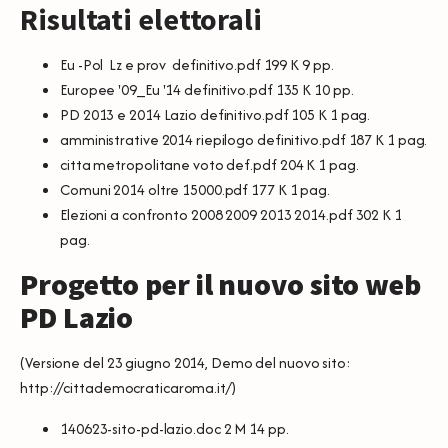
Risultati elettorali
Eu -Pol Lz e prov definitivo.pdf
199 K 9 pp.
Europee '09_Eu '14 definitivo.pdf
135 K 10 pp.
PD 2013 e 2014 Lazio definitivo.pdf
105 K 1 pag.
amministrative 2014 riepilogo definitivo.pdf
187 K 1 pag.
citta metropolitane voto def.pdf
204 K 1 pag.
Comuni 2014 oltre 15000.pdf
177 K 1 pag.
Elezioni a confronto 2008 2009 2013 2014.pdf
302 K 1
pag.
Progetto per il nuovo sito web
PD Lazio
(Versione del 23 giugno 2014, Demo del nuovo sito:
http://cittademocraticaroma.it/
)
140623-sito-pd-lazio.doc
2 M 14 pp.