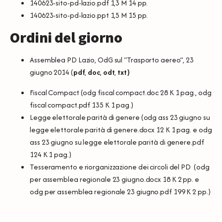
140623-sito-pd-lazio.pdf
1,3 M 14 pp.
140623-sito-pd-lazio.ppt
1,5 M 15 pp.
Ordini del giorno
Assemblea PD Lazio, OdG sul “Trasporto aereo”, 23
giugno 2014 (
pdf
,
doc
,
odt
,
txt
)
Fiscal Compact (
odg fiscal compact.doc
28 K 1 pag.,
odg
fiscal compact.pdf
135 K 1 pag.)
Legge elettorale parità di genere (
odg ass 23 giugno su
legge elettorale parità di genere.docx
12 K 1 pag. e
odg
ass 23 giugno su legge elettorale parità di genere.pdf
124 K 1 pag.)
Tesseramento e riorganizzazione dei circoli del PD (
odg
per assemblea regionale 23 giugno.docx
18 K 2 pp. e
odg per
assemblea regionale 23 giugno.pdf
199 K 2 pp.)