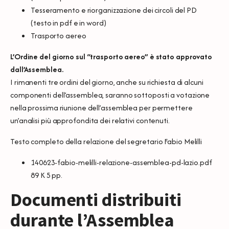
Tesseramento e riorganizzazione dei circoli del PD
(testo in
pdf
e in
word
)
Trasporto aereo
L’Ordine del giorno sul “trasporto aereo” è stato approvato
dall’Assemblea
.
I rimanenti tre ordini del giorno, anche su richiesta di alcuni
componenti dell’assemblea, saranno sottoposti a votazione
nella prossima riunione dell’assemblea per permettere
un’analisi più approfondita dei relativi contenuti.
Testo completo della relazione del segretario Fabio Melilli
140623-fabio-melilli-relazione-assemblea-pd-lazio.pdf
89 K 5 pp.
Documenti distribuiti
durante l’Assemblea