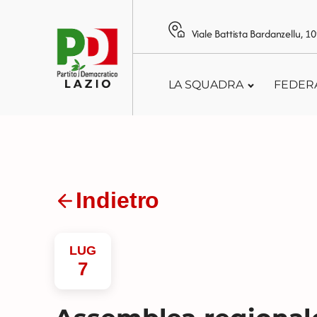
Viale Battista Bardanzellu, 
LA SQUADRA
FEDER
Indietro
LUG
7