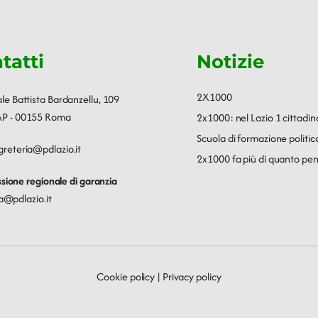
tatti
Notizie
2X1000
ale Battista Bardanzellu, 109
P - 00155 Roma
2x1000: nel Lazio 1 cittadin
Scuola di formazione polit
greteria@pdlazio.it
2x1000 fa più di quanto pen
ione regionale di garanzia
a@pdlazio.it
Cookie policy
|
Privacy policy