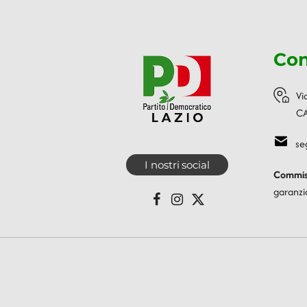
Con
Vi
CA
se
I nostri social
Commiss
garanzi