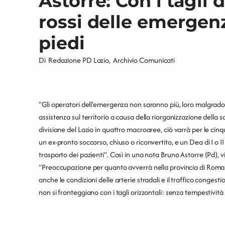
Astorre: Con i tagli d
rossi delle emergen
piedi
Di
Redazione PD Lazio
,
Archivio Comunicati
"Gli operatori dell'emergenza non saranno più, loro malgrado, 
assistenza sul territorio a causa della riorganizzazione della 
divisione del Lazio in quattro macroaree, ciò varrà per le cin
un ex-pronto soccorso, chiuso o riconvertito, e un Dea di I o II
trasporto dei pazienti". Così in una nota Bruno Astorre (Pd), 
"Preoccupazione per quanto avverrà nella provincia di Roma 
anche le condizioni delle arterie stradali e il traffico congest
non si fronteggiano con i tagli orizzontali: senza tempestività 