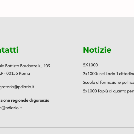
tatti
Notizie
2X1000
ale Battista Bardanzellu, 109
P - 00155 Roma
2x1000: nel Lazio 1 cittadin
Scuola di formazione polit
greteria@pdlazio.it
2x1000 fa più di quanto pen
ione regionale di garanzia
a@pdlazio.it