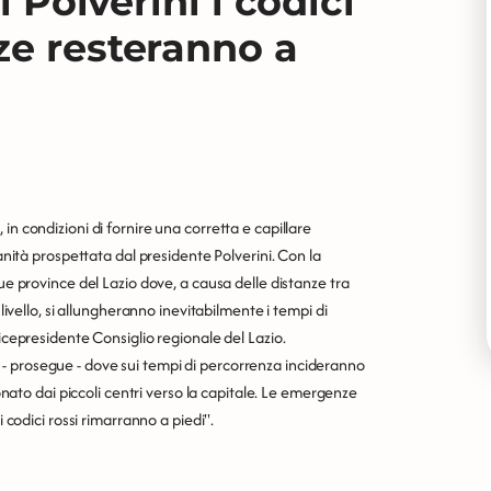
i Polverini i codici
ze resteranno a
in condizioni di fornire una corretta e capillare
sanità prospettata dal presidente Polverini. Con la
que province del Lazio dove, a causa delle distanze tra
 livello, si allungheranno inevitabilmente i tempi di
vicepresidente Consiglio regionale del Lazio.
- prosegue - dove sui tempi di percorrenza incideranno
ionato dai piccoli centri verso la capitale. Le emergenze
i codici rossi rimarranno a piedi".