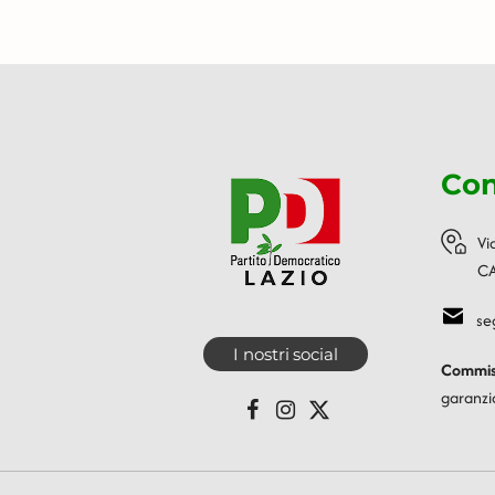
Con
Vi
CA
se
I nostri social
Commiss
garanzi