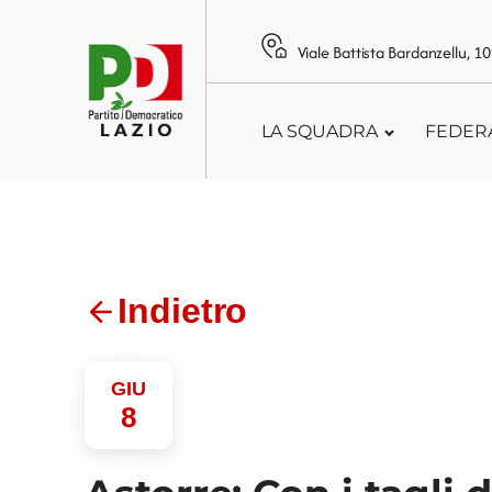
Viale Battista Bardanzellu, 
LA SQUADRA
FEDER
Indietro
GIU
8