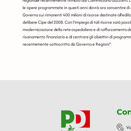
regionale recentemente firmato dal Commissario Guzzanti. Lo 
le opere programmate in questi anni dovrà ora consentire di ap
Governo sui rimanenti 400 milioni di risorse destinate all’edili
delibere Cipe del 2008. Con l’impiego di tali risorse sarà poss
modernizzazione della rete ospedaliera e di rafforzamento dell
risanamento finanziario e di centrare gli obiettivi di programm
recentemente sottoscritto da Governo e Regioni”.
Con
Vi