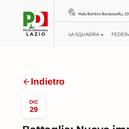
Viale Battista Bardanzellu, 
LA SQUADRA
FEDER
Indietro
DIC
29