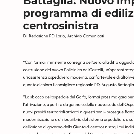
Battaglia: Nuovo im
programma di edilizi
centrosinistra
Di
Redazione PD Lazio
,
Archivio Comunicati
“Con l’ormai imminente consegna dell’aera alla ditta aggiudica
costruzione del nuovo Policlinico dei Castelli, un’opera strateg
un’assistenza ospedaliera moderna, confortevole e di alto live
quanto dichiara il consigliere regionale PD, Augusto Battaglia
“Lo sblocco dell’ospedale del Golfo, l’ormai prossima gara per
l’attivazione, a partire da gennaio, della nuova sede dell’Ospe
nuovi presidi territoriali attivati in questi anni - prosegue Ba
modernizzazione e di riequilibrio del sistema ospedaliero e san
dell’azione di governo della Giunta di centrosinistra, i cui indir