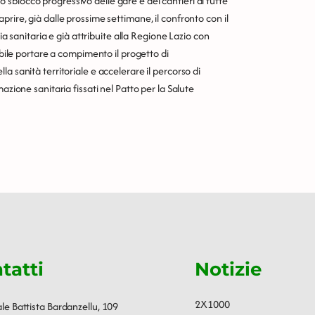
sblocco progressivo delle gare e dei cantieri di tutte
rire, già dalle prossime settimane, il confronto con il
zia sanitaria e già attribuite alla Regione Lazio con
ibile portare a compimento il progetto di
a sanità territoriale e accelerare il percorso di
azione sanitaria fissati nel Patto per la Salute
tatti
Notizie
2X1000
ale Battista Bardanzellu, 109