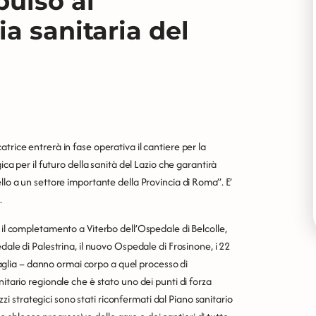
pulso al
a sanitaria del
trice entrerà in fase operativa il cantiere per la
ica per il futuro della sanità del Lazio che garantirà
llo a un settore importante della Provincia di Roma”. E’
.
 il completamento a Viterbo dell’Ospedale di Belcolle,
dale di Palestrina, il nuovo Ospedale di Frosinone, i 22
ttaglia – danno ormai corpo a quel processo di
itario regionale che è stato uno dei punti di forza
izzi strategici sono stati riconfermati dal Piano sanitario