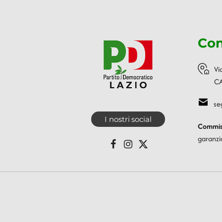
Con
Vi
CA
se
I nostri social
Commiss
garanzi