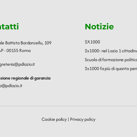
tatti
Notizie
2X1000
ale Battista Bardanzellu, 109
P - 00155 Roma
2x1000: nel Lazio 1 cittadin
Scuola di formazione polit
greteria@pdlazio.it
2x1000 fa più di quanto pen
ione regionale di garanzia
a@pdlazio.it
Cookie policy
|
Privacy policy