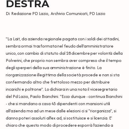
DESTRA
Di
Redazione PD Lazio
,
Archivio Comunicati
,
PD Lazio
"La Lait, da azienda regionale pagata con i soldi dei cittadini,
sembra ormai trasformata nel feudo dell'amministratore
unico, con cambio di statuto dal 28 dicembre per volontà della
Polverini, che proprio non sembra aver compreso che il tempo
degli sperperi della sua amministrazione è finito. La
riorganizzazione illegittima della società procede e non si sta
confermando altro che frettoloso mezzo per distribuire
incarichi e poltrone". Lo dichiara in una nota il vicesegretario
del Pd Lazio, Paolo Bianchini. "Ecco dunque - continua Bianchini
- che si mandano a casa 45 dipendenti con mansioni utili
all'azienda ma ad un mese dalle elezioni ci si "riorganizza", si
danno poteri assoluti all'ex ad, si sostituisce e si licenzia. E'
chiaro che questo modo di procedere esporrà l'azienda a