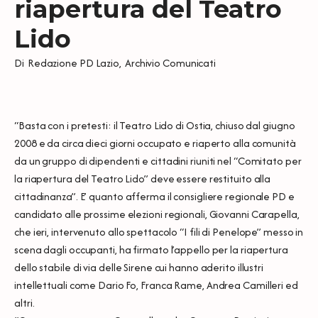
riapertura del Teatro
Lido
Di
Redazione PD Lazio
,
Archivio Comunicati
“Basta con i pretesti: il Teatro Lido di Ostia, chiuso dal giugno
2008 e da circa dieci giorni occupato e riaperto alla comunità
da un gruppo di dipendenti e cittadini riuniti nel “Comitato per
la riapertura del Teatro Lido” deve essere restituito alla
cittadinanza”. E’ quanto afferma il consigliere regionale PD e
candidato alle prossime elezioni regionali, Giovanni Carapella,
che ieri, intervenuto allo spettacolo “I fili di Penelope” messo in
scena dagli occupanti, ha firmato l’appello per la riapertura
dello stabile di via delle Sirene cui hanno aderito illustri
intellettuali come Dario Fo, Franca Rame, Andrea Camilleri ed
altri.