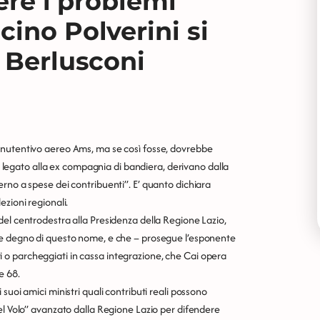
ere i problemi
ino Polverini si
 Berlusconi
anutentivo aereo Ams, ma se così fosse, dovrebbe
to legato alla ex compagnia di bandiera, derivano dalla
rno a spese dei contribuenti”. E’ quanto dichiara
zioni regionali.
del centrodestra alla Presidenza della Regione Lazio,
le degno di questo nome, e che – prosegue l’esponente
uori o parcheggiati in cassa integrazione, che Cai opera
e 68.
suoi amici ministri quali contributi reali possono
el Volo” avanzato dalla Regione Lazio per difendere