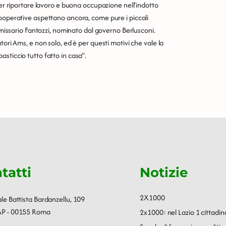
per riportare lavoro e buona occupazione nell’indotto
cooperative aspettano ancora, come pure i piccoli
ommissario Fantozzi, nominato dal governo Berlusconi.
tori Ams, e non solo, ed è per questi motivi che vale la
sticcio tutto fatto in casa”.
tatti
Notizie
2X1000
ale Battista Bardanzellu, 109
P - 00155 Roma
2x1000: nel Lazio 1 cittadin