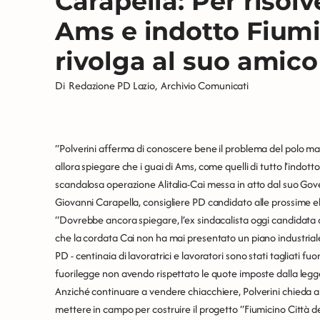
Carapella: Per risolv
Ams e indotto Fiumic
rivolga al suo amico
Di
Redazione PD Lazio
,
Archivio Comunicati
“Polverini afferma di conoscere bene il problema del polo m
allora spiegare che i guai di Ams, come quelli di tutto l’indot
scandalosa operazione Alitalia-Cai messa in atto dal suo Gove
Giovanni Carapella, consigliere PD candidato alle prossime ele
“Dovrebbe ancora spiegare, l’ex sindacalista oggi candidata 
che la cordata Cai non ha mai presentato un piano industria
PD - centinaia di lavoratrici e lavoratori sono stati tagliati f
fuorilegge non avendo rispettato le quote imposte dalla legg
Anziché continuare a vendere chiacchiere, Polverini chieda ai 
mettere in campo per costruire il progetto “Fiumicino Città d