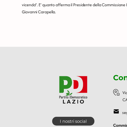
vicenda”. E’ quanto afferma il Presidente della Commissione La
Giovanni Carapella.
Con
Vi
CA
se
I nostri social
Commiss