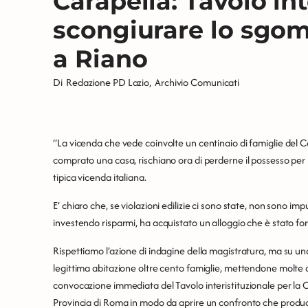
Carapella: Tavolo int
scongiurare lo sgom
a Riano
Di
Redazione PD Lazio
,
Archivio Comunicati
“La vicenda che vede coinvolte un centinaio di famiglie del
comprato una casa, rischiano ora di perderne il possesso pe
tipica vicenda italiana.
E’ chiaro che, se violazioni edilizie ci sono state, non sono i
investendo risparmi, ha acquistato un alloggio che è stato 
Rispettiamo l’azione di indagine della magistratura, ma su una
legittima abitazione oltre cento famiglie, mettendone molte 
convocazione immediata del Tavolo interistituzionale per la 
Provincia di Roma in modo da aprire un confronto che produca