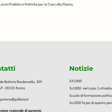
vori Pubblici e Politiche per la Casa alla Pisana,
tatti
Notizie
2X1000
ale Battista Bardanzellu, 109
P - 00155 Roma
2x1000: nel Lazio 1 cittadin
Scuola di formazione polit
greteria@pdlazio.it
2x1000 fa più di quanto pen
ione regionale di garanzia