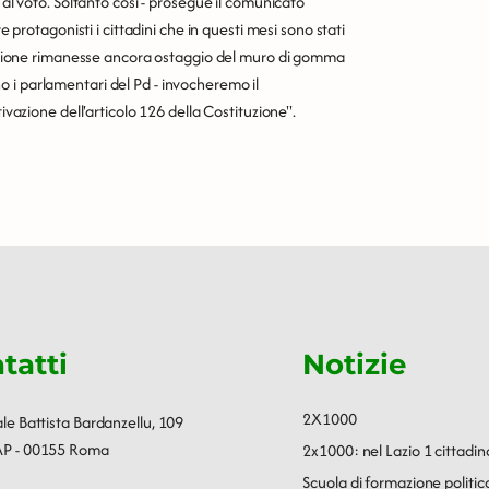
 al voto. Soltanto così - prosegue il comunicato
e protagonisti i cittadini che in questi mesi sono stati
 Regione rimanesse ancora ostaggio del muro di gomma
dono i parlamentari del Pd - invocheremo il
ivazione dell'articolo 126 della Costituzione".
tatti
Notizie
2X1000
ale Battista Bardanzellu, 109
P - 00155 Roma
2x1000: nel Lazio 1 cittadin
Scuola di formazione polit