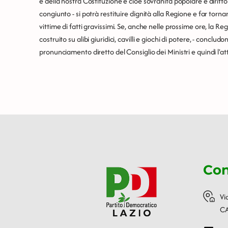
e della nostra Costituzione e cioè sovranità popolare e diritto
congiunto - si potrà restituire dignità alla Regione e far tornar
vittime di fatti gravissimi. Se, anche nelle prossime ore, la
costruito su alibi giuridici, cavilli e giochi di potere, - conclu
pronunciamento diretto del Consiglio dei Ministri e quindi l'att
Con
Vi
CA