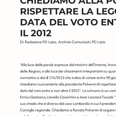
CHIEDIAMO ALLA PO
RISPETTARE LA LEG
DATA DEL VOTO EN
IL 2012
Di
Redazione PD Lazio
,
Archivio Comunicati
,
PD Lazio
"Alla luce delle parole espresse dal ministro dell'Interno, An
delle Regioni, e alla luce dei chiarimenti interpretativi su q
normativo e dal dl 174/2012 che indica di votare entro 90 gior
chiediamo nuovamente alla presidente Polverini di rispettare i 
data del voto entro e non oltre il 2012". Lo scrivono in un co
Enrico Gasbarra, Lionello Cosentino e Jean Leonard Touadi. "C
sua strada che è diversa dal caso Lombardia in cui il president
Consiglio regionale. Chiediamo a Renata Polverini di seguire