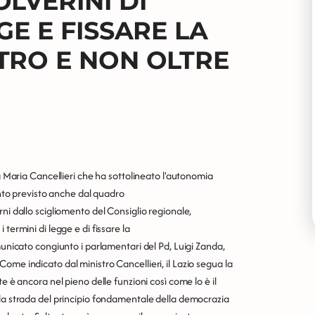
LVERINI DI
GE E FISSARE LA
TRO E NON OLTRE
na Maria Cancellieri che ha sottolineato l'autonomia
uanto previsto anche dal quadro
ni dallo scigliomento del Consiglio regionale,
termini di legge e di fissare la
municato congiunto i parlamentari del Pd, Luigi Zanda,
ome indicato dal ministro Cancellieri, il Lazio segua la
e è ancora nel pieno delle funzioni così come lo è il
 la strada del principio fondamentale della democrazia