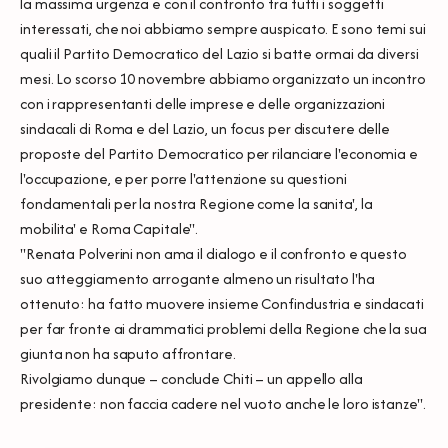
la massima urgenza e con il confronto tra tutti i soggetti
interessati, che noi abbiamo sempre auspicato. E sono temi sui
quali il Partito Democratico del Lazio si batte ormai da diversi
mesi. Lo scorso 10 novembre abbiamo organizzato un incontro
con i rappresentanti delle imprese e delle organizzazioni
sindacali di Roma e del Lazio, un focus per discutere delle
proposte del Partito Democratico per rilanciare l'economia e
l'occupazione, e per porre l'attenzione su questioni
fondamentali per la nostra Regione come la sanita', la
mobilita' e Roma Capitale''.
''Renata Polverini non ama il dialogo e il confronto e questo
suo atteggiamento arrogante almeno un risultato l'ha
ottenuto: ha fatto muovere insieme Confindustria e sindacati
per far fronte ai drammatici problemi della Regione che la sua
giunta non ha saputo affrontare.
Rivolgiamo dunque – conclude Chiti – un appello alla
presidente: non faccia cadere nel vuoto anche le loro istanze''.