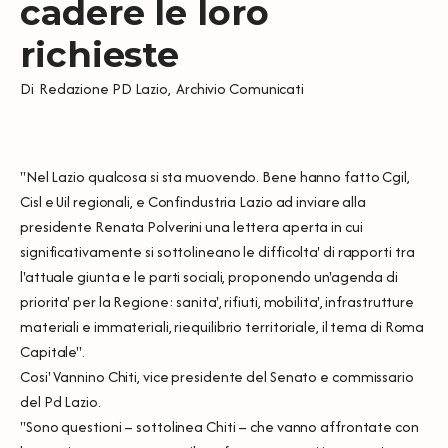
cadere le loro
richieste
Di
Redazione PD Lazio
,
Archivio Comunicati
''Nel Lazio qualcosa si sta muovendo. Bene hanno fatto Cgil,
Cisl e Uil regionali, e Confindustria Lazio ad inviare alla
presidente Renata Polverini una lettera aperta in cui
significativamente si sottolineano le difficolta' di rapporti tra
l'attuale giunta e le parti sociali, proponendo un'agenda di
priorita' per la Regione: sanita', rifiuti, mobilita', infrastrutture
materiali e immateriali, riequilibrio territoriale, il tema di Roma
Capitale''.
Cosi' Vannino Chiti, vice presidente del Senato e commissario
del Pd Lazio.
''Sono questioni – sottolinea Chiti – che vanno affrontate con