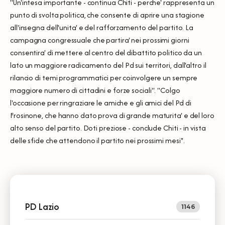
"Un'intesa importante - continua Chiti - perche' rappresenta un
punto di svolta politica, che consente di aprire una stagione
all'insegna dell'unita' e del rafforzamento del partito. La
campagna congressuale che partira' nei prossimi giorni
consentira' di mettere al centro del dibattito politico da un
lato un maggiore radicamento del Pd sui territori, dall'altro il
rilancio di temi programmatici per coinvolgere un sempre
maggiore numero di cittadini e forze sociali". "Colgo
l'occasione per ringraziare le amiche e gli amici del Pd di
Frosinone, che hanno dato prova di grande maturita' e del loro
alto senso del partito. Doti preziose - conclude Chiti - in vista
delle sfide che attendono il partito nei prossimi mesi''.
PD Lazio
1146