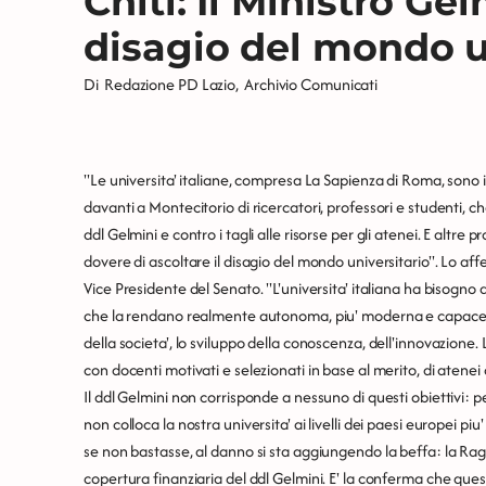
Chiti: Il Ministro Gel
disagio del mondo u
Di
Redazione PD Lazio
,
Archivio Comunicati
''Le universita' italiane, compresa La Sapienza di Roma, son
davanti a Montecitorio di ricercatori, professori e studenti, ch
ddl Gelmini e contro i tagli alle risorse per gli atenei. E altre pr
dovere di ascoltare il disagio del mondo universitario''. Lo a
Vice Presidente del Senato. ''L'universita' italiana ha bisogno 
che la rendano realmente autonoma, piu' moderna e capace di
della societa', lo sviluppo della conoscenza, dell'innovazione. L
con docenti motivati e selezionati in base al merito, di atenei a
Il ddl Gelmini non corrisponde a nessuno di questi obiettivi:
non colloca la nostra universita' ai livelli dei paesi europei pi
se non bastasse, al danno si sta aggiungendo la beffa: la Rag
copertura finanziaria del ddl Gelmini. E' la conferma che qu