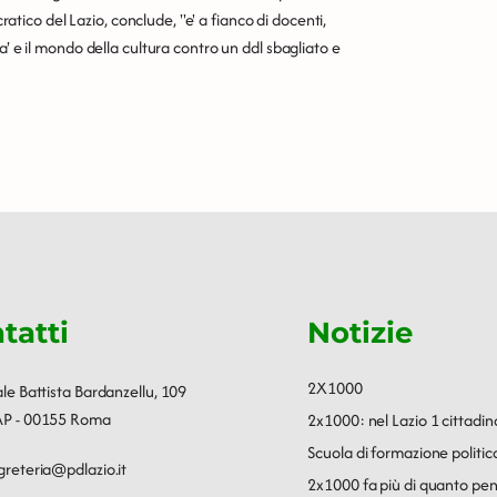
ratico del Lazio, conclude, ''e' a fianco di docenti,
a' e il mondo della cultura contro un ddl sbagliato e
tatti
Notizie
2X1000
ale Battista Bardanzellu, 109
P - 00155 Roma
2x1000: nel Lazio 1 cittadin
Scuola di formazione polit
greteria@pdlazio.it
2x1000 fa più di quanto pen