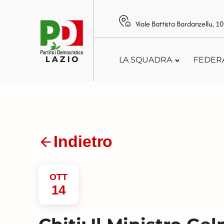
Viale Battista Bardanzellu, 
LA SQUADRA
FEDER
Indietro
OTT
14