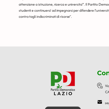
attenzione a istruzione, ricerca e universita'''. Il Partito Democ
studenti e continuera' ad impegnarsi per difendere l'universit
contro tagli indiscriminati di risorse''.
Con
Vi
CA
se