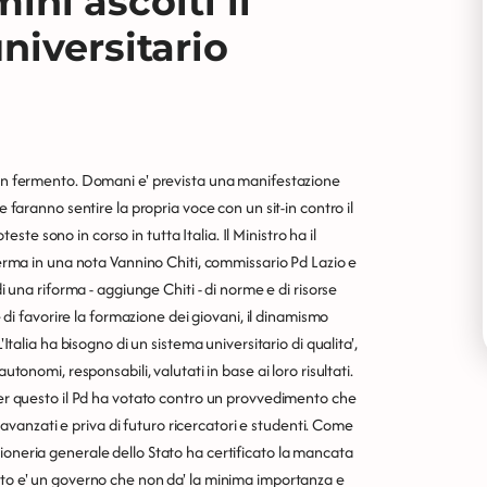
mini ascolti il
niversitario
o in fermento. Domani e' prevista una manifestazione
e faranno sentire la propria voce con un sit-in contro il
oteste sono in corso in tutta Italia. Il Ministro ha il
fferma in una nota Vannino Chiti, commissario Pd Lazio e
di una riforma - aggiunge Chiti - di norme e di risorse
 favorire la formazione dei giovani, il dinamismo
'Italia ha bisogno di un sistema universitario di qualita',
utonomi, responsabili, valutati in base ai loro risultati.
 per questo il Pd ha votato contro un provvedimento che
u' avanzati e priva di futuro ricercatori e studenti. Come
ioneria generale dello Stato ha certificato la mancata
esto e' un governo che non da' la minima importanza e