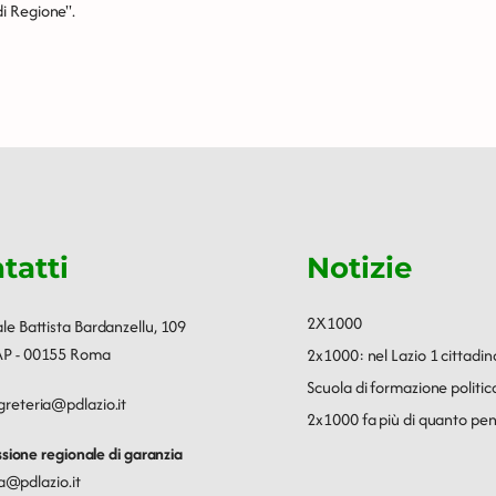
i Regione''.
tatti
Notizie
2X1000
ale Battista Bardanzellu, 109
P - 00155 Roma
2x1000: nel Lazio 1 cittadin
Scuola di formazione polit
greteria@pdlazio.it
2x1000 fa più di quanto pen
ione regionale di garanzia
a@pdlazio.it