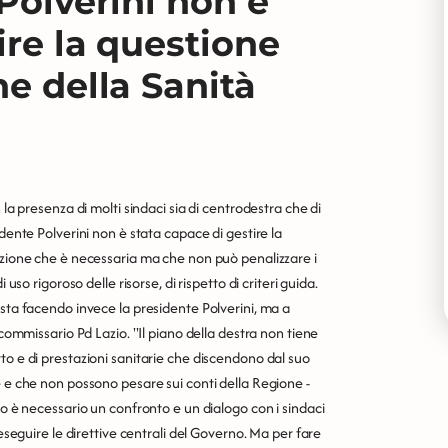
 Polverini non è
ire la questione
ne della Sanità
 la presenza di molti sindaci sia di centrodestra che di
dente Polverini non è stata capace di gestire la
zazione che è necessaria ma che non può penalizzare i
uso rigoroso delle risorse, di rispetto di criteri guida.
 sta facendo invece la presidente Polverini, ma a
 commissario Pd Lazio. "Il piano della destra non tiene
to e di prestazioni sanitarie che discendono dal suo
e e che non possono pesare sui conti della Regione -
io è necessario un confronto e un dialogo con i sindaci
 eseguire le direttive centrali del Governo. Ma per fare