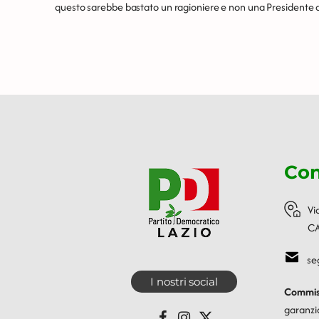
questo sarebbe bastato un ragioniere e non una Presidente d
Con
Vi
CA
se
I nostri social
Commiss
garanzi