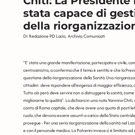
Chiti: La Presidente
stata capace di gest
della riorganizzazio
Di
Redazione PD Lazio
,
Archivio Comunicati
''E' stata una grande manifestazione, partecipata e civile, con
centrosinistra, a conferma che il tema è sentito e che la Presi
questione della riorganizzazione della Sanità. Una riorganiz
cittadini: deve rispondere all'esigenza di maggior efficienza, di 
Tutto ciò però deve servire non a distruggere la sanità, come
migliorarne la qualità". Lo dichiara in una nota Vannino Chiti,
conto di Roma capitale, che deve avere una quota di posti let
ruolo, che devono essere assunti a carico dello Stato central
prosegue - Per una seria riorganizzazione della sanità nel Laz
e con il personale medico. La Polverini invece si è limitata ad