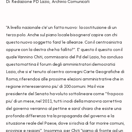
Di
Redazione PD Lazio
,
Archivio Comunicati
''A livello nazionale c'e' un fatto nuovo: la costituzione di un
terzo polo. Anche sul piano locale bisognera' capire con chi
questo nuovo soggetto fara' le alleanze. Con il centrosinistra
oppure con la destra che ha fallito?''. E' questo il quesito con il
quale Vannino Chiti, commissario del Pd del Lazio, ha concluso
questa mattina il forum degli amministratori democratici
Lazio, che si e' tenuto al centro convegni Carte Geografiche di
Roma, riferendosi alle prossime elezioni amministrative che in
regione interesseranno piu' di 100 comuni. Ma il vice
presidente del Senato ha voluto sottolineare come "fra poco
piu' di un mese, nel 2011, tutti i nodi della manovra correttiva
del governo verranno al pettine e sara' chiaro che esiste una
profonda differenza tra la propaganda del governo e la
situazione reale del Paese, dove si rischia di far morire comuni,
province e regioni". Insomma, per Chiti ''siamo di fronte ad un