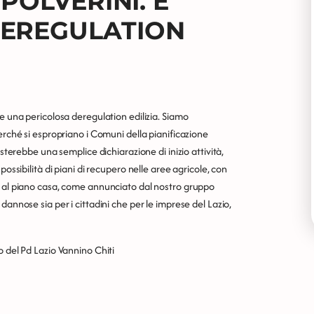
POLVERINI. E'
DEREGULATION
e una pericolosa deregulation edilizia. Siamo
erché si espropriano i Comuni della pianificazione
asterebbe una semplice dichiarazione di inizio attività,
ossibilità di piani di recupero nelle aree agricole, con
o al piano casa, come annunciato dal nostro gruppo
dannose sia per i cittadini che per le imprese del Lazio,
o del Pd Lazio Vannino Chiti