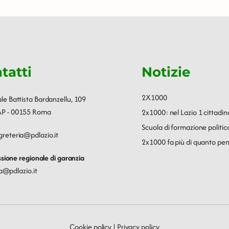
tatti
Notizie
2X1000
ale Battista Bardanzellu, 109
P - 00155 Roma
2x1000: nel Lazio 1 cittadin
Scuola di formazione polit
greteria@pdlazio.it
2x1000 fa più di quanto pen
ione regionale di garanzia
a@pdlazio.it
Cookie policy
|
Privacy policy