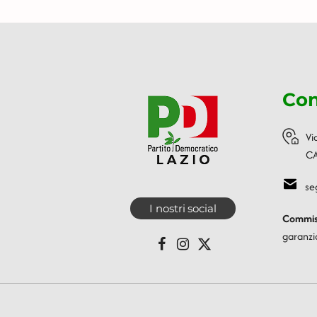
Con
Vi
CA
se
I nostri social
Commiss
garanzi