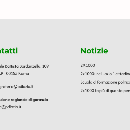
tatti
Notizie
2X1000
ale Battista Bardanzellu, 109
P - 00155 Roma
2x1000: nel Lazio 1 cittadin
Scuola di formazione polit
greteria@pdlazio.it
2x1000 fa più di quanto pen
ione regionale di garanzia
a@pdlazio.it