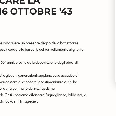
ICARE LA
16 OTTOBRE '43
ossono avere un presente degno della loro storia e
roso ricordare la barbarie del rastrellamento al ghetto
el 68° anniversario della deportazione degli ebrei di
he’ le giovani generazioni sappiano cosa accadde al
i cessare di ascoltare le testimonianze di chi ha
o la vita per mano del nazifascismo.
 Chiti - potremo difendere l’uguaglianza, la liberta’, la
i nuovo simili tragedie''.