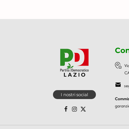
Con
Vi
CA
se
I nostri social
Commiss
garanzi