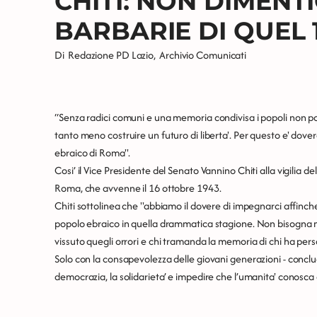
CHITI: NON DIMENT
BARBARIE DI QUEL 
Di
Redazione PD Lazio
,
Archivio Comunicati
“Senza radici comuni e una memoria condivisa i popoli non p
tanto meno costruire un futuro di liberta'. Per questo e' dove
ebraico di Roma''.
Cosi’ il Vice Presidente del Senato Vannino Chiti alla vigilia d
Roma, che avvenne il 16 ottobre 1943.
Chiti sottolinea che ''abbiamo il dovere di impegnarci affinc
popolo ebraico in quella drammatica stagione. Non bisogna ma
vissuto quegli orrori e chi tramanda la memoria di chi ha pers
Solo con la consapevolezza delle giovani generazioni - conclude
democrazia, la solidarieta’ e impedire che l’umanita' conosca d