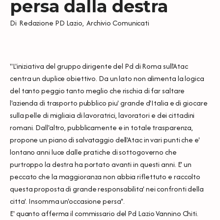
persa dalla destra
Di
Redazione PD Lazio
,
Archivio Comunicati
''L'iniziativa del gruppo dirigente del Pd di Roma sull'Atac
centra un duplice obiettivo. Da un lato non alimenta la logica
del tanto peggio tanto meglio che rischia di far saltare
l'azienda di trasporto pubblico piu' grande d'Italia e di giocare
sulla pelle di migliaia di lavoratrici, lavoratori e dei cittadini
romani. Dall'altro, pubblicamente e in totale trasparenza,
propone un piano di salvataggio dell'Atac in vari punti che e'
lontano anni luce dalle pratiche di sottogoverno che
purtroppo la destra ha portato avanti in questi anni. E' un
peccato che la maggioranza non abbia riflettuto e raccolto
questa proposta di grande responsabilita' nei confronti della
citta'. Insomma un'occasione persa''.
E' quanto afferma il commissario del Pd Lazio Vannino Chiti.