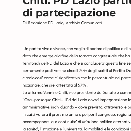
Chiti: PD Lazio parti
di partecipazione
Di
Redazione PD Lazio
,
Archivio Comunicati
'Un partito vivo e vivace, con voglia di parlare di politica e di p
dato che emerge alla fine della tornata congressuale che ha 
territoriali del PD del Lazio e che si concludera' questo fine s
certamente positivo che circa il 70% degli iscritti al Partito 
circolo cosi' come e' significativo che la percentuale dei partec
nazionale, che si e' attestata al 57%''.
Lo afferma Vannino Chiti, vice presidente del Senato e commi
''Ora - prosegue Chiti - Il Pd del Lazio dovra' impegnarsi con 
amministrative, individuando – dove previsto, attraverso le pr
in cui si votera' il prossimo anno e poi per il congresso regio
accompagnarsi alla continuita' di un'azione politica alternativa
la sanita', l'istruzione e l'universita', la mobilita' e le condizioni