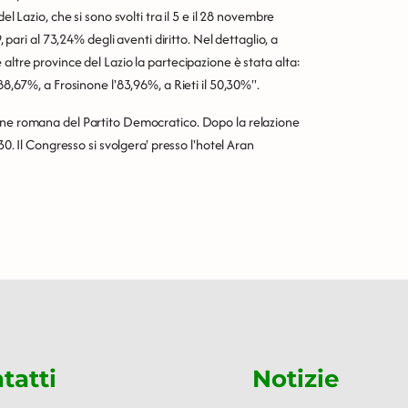
l Lazio, che si sono svolti tra il 5 e il 28 novembre
, pari al 73,24% degli aventi diritto. Nel dettaglio, a
altre province del Lazio la partecipazione è stata alta:
88,67%, a Frosinone l'83,96%, a Rieti il 50,30%''.
ione romana del Partito Democratico. Dopo la relazione
30. Il Congresso si svolgera' presso l'hotel Aran
tatti
Notizie