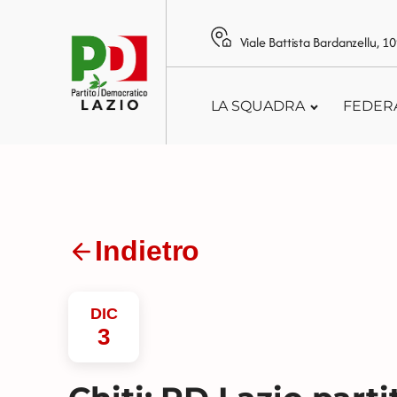
Viale Battista Bardanzellu, 
LA SQUADRA
FEDER
Indietro
DIC
3