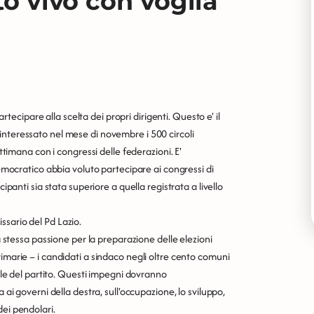
to vivo con voglia
artecipare alla scelta dei propri dirigenti. Questo e' il
interessato nel mese di novembre i 500 circoli
ettimana con i congressi delle federazioni. E'
Democratico abbia voluto partecipare ai congressi di
ipanti sia stata superiore a quella registrata a livello
ssario del Pd Lazio.
la stessa passione per la preparazione delle elezioni
imarie – i candidati a sindaco negli oltre cento comuni
nale del partito. Questi impegni dovranno
 ai governi della destra, sull'occupazione, lo sviluppo,
 dei pendolari.