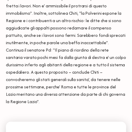
fretta i lavori. Non e' ammissibile il protrarsi di questo
immobilismo". Inoltre, sottolinea Chiti, "la Polverini espone la
Regione e i contribuenti a un altro rischio: le ditte che si sono
aggiudicate gli appalti possono reclamare il compenso
pattuito, anche se i lavori sono fermi. Sarebbero fondi sprecati
inutilmente, in poche parole una beffa inaccettabile".
Continua il senatore Pd: "Il piano di riordino della rete
sanitaria varato pochi mesi fa dalla giunta di destra e' un colpo
durissimo inferto agli abitanti della regione e a tutto il sistema
ospedaliero. A questo proposito – conclude Chiti –
convocheremo gli stati generali sulla sanita', da tenere nelle
prossime settimane, perche' Roma e tutte le province del
Lazio meritano una diversa attenzione da parte di chi governa
la Regione Lazio''.