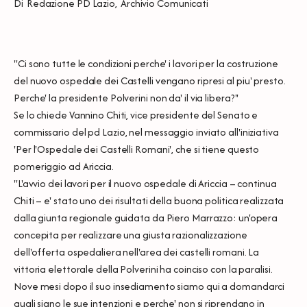
Di
Redazione PD Lazio
,
Archivio Comunicati
"Ci sono tutte le condizioni perche' i lavori per la costruzione
del nuovo ospedale dei Castelli vengano ripresi al piu' presto.
Perche' la presidente Polverini non da' il via libera?''
Se lo chiede Vannino Chiti, vice presidente del Senato e
commissario del pd Lazio, nel messaggio inviato all'iniziativa
'Per l'Ospedale dei Castelli Romani', che si tiene questo
pomeriggio ad Ariccia.
''L'avvio dei lavori per il nuovo ospedale di Ariccia – continua
Chiti – e' stato uno dei risultati della buona politica realizzata
dalla giunta regionale guidata da Piero Marrazzo: un'opera
concepita per realizzare una giusta razionalizzazione
dell'offerta ospedaliera nell'area dei castelli romani. La
vittoria elettorale della Polverini ha coinciso con la paralisi.
Nove mesi dopo il suo insediamento siamo qui a domandarci
quali siano le sue intenzioni e perche' non si riprendano in