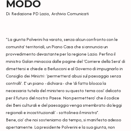
MODO
Di
Redazione PD Lazio
,
Archivio Comunicati
‘’La giunta Polverini ha varato, senza alcun confronto con le
comunita' territoriali, un Piano Casa che si annuncia un
provvedimento devastante per la regione Lazio. Perfino il
ministro Galan minaccia dalle pagine del ‘Corriere della Sera’ di
dimettersi e chiede a Berlusconi e al Governo di impugnarlo in
Consiglio dei Ministri: ‘permettera’ abusi sul paesaggio senza
controlli’. E’ un piano - dichiara - che ‘di fatto blocca la
necessaria tutela del ministero su questo tema cosi’ delicato
per il futuro del nostro Paese. Non permettero’ che il codice
dei Beni culturali e del paesaggio venga smembrato da leggi
regionali e incostituzionali’ - sottolinea il ministro’’.
Bene, cio’ che noi sosteniamo da tempo, si manifesta adesso
apertamente. La presidente Polverini e la sua giunta, non