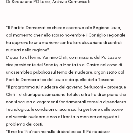
Di
Redazione PD Lazio
,
Archivio Comunicati
''Il Partito Democratico chiede coerenza alla Regione Lazio,
dal momento che nello scorso novembre il Consiglio regionale
ha approvato una mozione contro la realizzazione di centrali
nucleari nella regione''.
E' quanto afferma Vannino Chiti, commissario del Pd Lazio e
vice presidente del Senato, a Montalto di Castro nel corso di
un'assemblea pubblica sul tema del nucleare, organizzato dal
Partito Democratico del Lazio e da quello della Toscana.
''Il programma sul nucleare del governo Berlusconi – prosegue
Chiti – e' di un'approssimazione totale: si tratta di un piano che
non si occupa di argomenti fondamentali come la dipendenza
tecnologica, le condizioni di sicurezza, la gestione delle scorie
del vecchio nucleare e non affronta in maniera adeguata il
problema dei costi.
''Il nostro 'No' non ha nulla di ideologico. Il Pd ribadisce