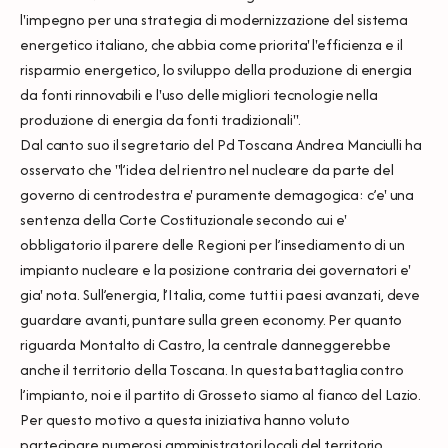
l'impegno per una strategia di modernizzazione del sistema
energetico italiano, che abbia come priorita' l'efficienza e il
risparmio energetico, lo sviluppo della produzione di energia
da fonti rinnovabili e l'uso delle migliori tecnologie nella
produzione di energia da fonti tradizionali''.
Dal canto suo il segretario del Pd Toscana Andrea Manciulli ha
osservato che ''l’idea del rientro nel nucleare da parte del
governo di centrodestra e' puramente demagogica: c’e' una
sentenza della Corte Costituzionale secondo cui e'
obbligatorio il parere delle Regioni per l’insediamento di un
impianto nucleare e la posizione contraria dei governatori e'
gia' nota. Sull’energia, l’Italia, come tutti i paesi avanzati, deve
guardare avanti, puntare sulla green economy. Per quanto
riguarda Montalto di Castro, la centrale danneggerebbe
anche il territorio della Toscana. In questa battaglia contro
l’impianto, noi e il partito di Grosseto siamo al fianco del Lazio.
Per questo motivo a questa iniziativa hanno voluto
partecipare numerosi amministratori locali del territorio