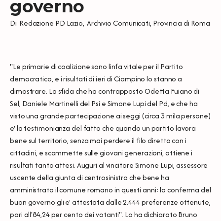
governo
Di
Redazione PD Lazio
,
Archivio Comunicati
,
Provincia di Roma
"Le primarie di coalizione sono linfa vitale per il Partito
democratico, e i risultati di ieri di Ciampino lo stanno a
dimostrare. La sfida che ha contrapposto Odetta Fuiano di
Sel, Daniele Martinelli del Psi e Simone Lupi del Pd, e che ha
visto una grande partecipazione ai seggi (circa 3 mila persone)
e' la testimonianza del fatto che quando un partito lavora
bene sul territorio, senza mai perdere il filo diretto con i
cittadini, e scommette sulle giovani generazioni, ottiene i
risultati tanto attesi. Auguri al vincitore Simone Lupi, assessore
uscente della giunta di centrosinistra che bene ha
amministrato il comune romano in questi anni: la conferma del
buon governo gli e' attestata dalle 2.444 preferenze ottenute,
pari all'84,24 per cento dei votanti". Lo ha dichiarato Bruno