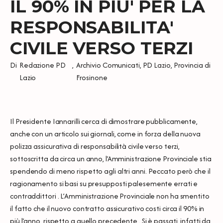
IL 90% IN PIU' PER LA
RESPONSABILITA'
CIVILE VERSO TERZI
Di
Redazione PD
,
Archivio Comunicati
,
PD Lazio
,
Provincia di
Lazio
Frosinone
Il Presidente Iannarilli cerca di dimostrare pubblicamente,
anche con un articolo sui giornali, come in forza della nuova
polizza assicurativa di responsabilità civile verso terzi,
sottoscritta da circa un anno, l’Amministrazione Provinciale stia
spendendo di meno rispetto agli altri anni. Peccato però che il
ragionamento si basi su presupposti palesemente errati e
contraddittori . L’Amministrazione Provinciale non ha smentito
il fatto che il nuovo contratto assicurativo costi circa il 90% in
più l’anno, rispetto a quello precedente . Si è passati, infatti da