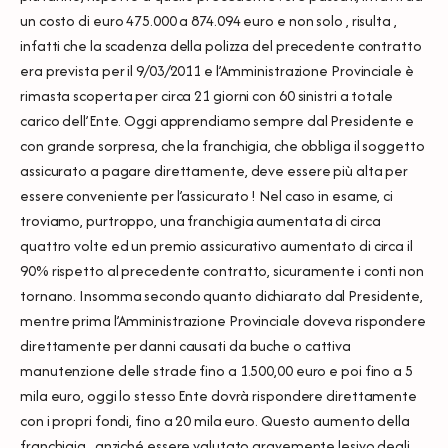
un costo di euro 475.000 a 874.094 euro e non solo , risulta ,
infatti che la scadenza della polizza del precedente contratto
era prevista per il 9/03/2011 e l’Amministrazione Provinciale è
rimasta scoperta per circa 21 giorni con 60 sinistri a totale
carico dell’Ente. Oggi apprendiamo sempre dal Presidente e
con grande sorpresa, che la franchigia, che obbliga il soggetto
assicurato a pagare direttamente, deve essere più alta per
essere conveniente per l’assicurato ! Nel caso in esame, ci
troviamo, purtroppo, una franchigia aumentata di circa
quattro volte ed un premio assicurativo aumentato di circa il
90% rispetto al precedente contratto, sicuramente i conti non
tornano. Insomma secondo quanto dichiarato dal Presidente,
mentre prima l’Amministrazione Provinciale doveva rispondere
direttamente per danni causati da buche o cattiva
manutenzione delle strade fino a 1.500,00 euro e poi fino a 5
mila euro, oggi lo stesso Ente dovrà rispondere direttamente
con i propri fondi, fino a 20 mila euro. Questo aumento della
franchigia , anziché essere valutato gravemente lesivo degli