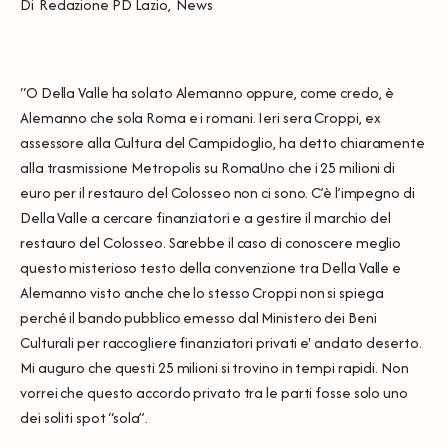
Di
Redazione PD Lazio
,
News
“O Della Valle ha solato Alemanno oppure, come credo, è
Alemanno che sola Roma e i romani. Ieri sera Croppi, ex
assessore alla Cultura del Campidoglio, ha detto chiaramente
alla trasmissione Metropolis su RomaUno che i 25 milioni di
euro per il restauro del Colosseo non ci sono. C’è l’impegno di
Della Valle a cercare finanziatori e a gestire il marchio del
restauro del Colosseo. Sarebbe il caso di conoscere meglio
questo misterioso testo della convenzione tra Della Valle e
Alemanno visto anche che lo stesso Croppi non si spiega
perché il bando pubblico emesso dal Ministero dei Beni
Culturali per raccogliere finanziatori privati e' andato deserto.
Mi auguro che questi 25 milioni si trovino in tempi rapidi. Non
vorrei che questo accordo privato tra le parti fosse solo uno
dei soliti spot “sola”.