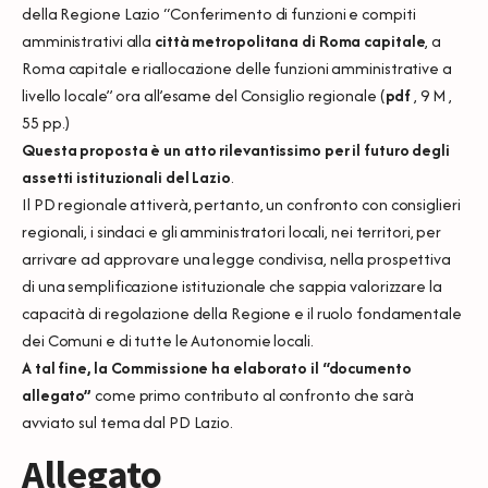
della Regione Lazio “Conferimento di funzioni e compiti
amministrativi alla
città metropolitana di Roma capitale
, a
Roma capitale e riallocazione delle funzioni amministrative a
livello locale” ora all’esame del Consiglio regionale (
pdf
, 9 M ,
55 pp.)
Questa proposta è un atto rilevantissimo per il futuro degli
assetti istituzionali del Lazio
.
Il PD regionale attiverà, pertanto, un confronto con consiglieri
regionali, i sindaci e gli amministratori locali, nei territori, per
arrivare ad approvare una legge condivisa, nella prospettiva
di una semplificazione istituzionale che sappia valorizzare la
capacità di regolazione della Regione e il ruolo fondamentale
dei Comuni e di tutte le Autonomie locali.
A tal fine, la Commissione ha elaborato il “documento
allegato”
come primo contributo al confronto che sarà
avviato sul tema dal PD Lazio.
Allegato