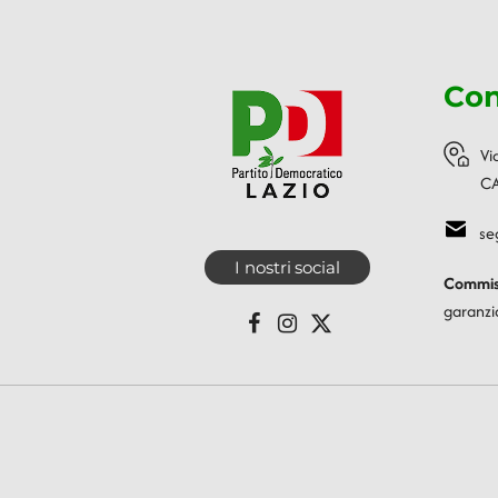
Con
Vi
CA
se
I nostri social
Commiss
garanzi