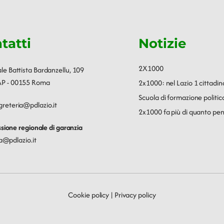
tatti
Notizie
2X1000
ale Battista Bardanzellu, 109
P - 00155 Roma
2x1000: nel Lazio 1 cittadin
Scuola di formazione polit
greteria@pdlazio.it
2x1000 fa più di quanto pen
ione regionale di garanzia
a@pdlazio.it
Cookie policy
|
Privacy policy