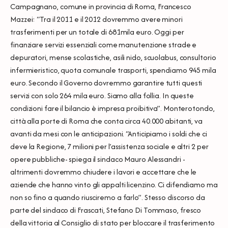
Campagnano, comune in provincia di Roma, Francesco
Mazzei: “Tra il 2011 e il 2012 dovremmo avere minori
trasferimenti per un totale di 681mila euro. Oggi per
finanziare servizi essenziali come manutenzione strade e
depuratori, mense scolastiche, asili nido, scuolabus, consultorio
infermieristico, quota comunale trasporti, spendiamo 945 mila
euro. Secondo il Governo dovremmo garantire tutti questi
servizi con solo 264 mila euro. Siamo alla follia. In queste
condizioni fare il bilancio è impresa proibitiva”. Monterotondo,
città alla porte di Roma che conta circa 40.000 abitanti, va
avanti da mesi con le anticipazioni. “Anticipiamo i soldi che ci
deve la Regione, 7 milioni per l’assistenza sociale e altri 2 per
opere pubbliche- spiega il sindaco Mauro Alessandri -
altrimenti dovremmo chiudere i lavori e accettare che le
aziende che hanno vinto gli appalti licenzino. Ci difendiamo ma
non so fino a quando riusciremo a farlo”. Stesso discorso da
parte del sindaco di Frascati, Stefano Di Tommaso, fresco
della vittoria al Consiglio di stato per bloccare il trasferimento