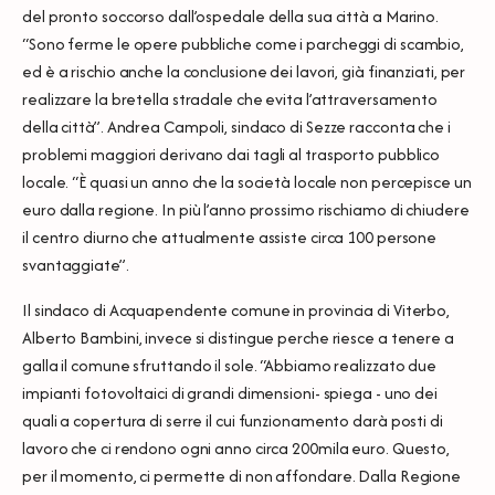
del pronto soccorso dall’ospedale della sua città a Marino.
“Sono ferme le opere pubbliche come i parcheggi di scambio,
ed è a rischio anche la conclusione dei lavori, già finanziati, per
realizzare la bretella stradale che evita l’attraversamento
della città”. Andrea Campoli, sindaco di Sezze racconta che i
problemi maggiori derivano dai tagli al trasporto pubblico
locale. “È quasi un anno che la società locale non percepisce un
euro dalla regione. In più l’anno prossimo rischiamo di chiudere
il centro diurno che attualmente assiste circa 100 persone
svantaggiate”.
Il sindaco di Acquapendente comune in provincia di Viterbo,
Alberto Bambini, invece si distingue perche riesce a tenere a
galla il comune sfruttando il sole. “Abbiamo realizzato due
impianti fotovoltaici di grandi dimensioni- spiega - uno dei
quali a copertura di serre il cui funzionamento darà posti di
lavoro che ci rendono ogni anno circa 200mila euro. Questo,
per il momento, ci permette di non affondare. Dalla Regione