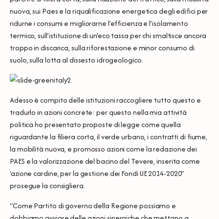
nuova, sui Paes e la riqualificazione energetica degli edifici per
ridurne i consumi e migliorarne l’efficienza e l’isolamento
termico, sull’istituzione di un’eco tassa per chi smaltisce ancora
troppo in discarica, sulla riforestazione e minor consumo di
suolo, sulla lotta al dissesto idrogeologico.
Adesso è compito delle istituzioni raccogliere tutto questo e
tradurlo in azioni concrete: per questo nella mia attività
politica ho presentato proposte di legge come quella
riguardante la filiera corta, il verde urbano, i contratti di fiume,
la mobilità nuova, e promosso azioni come la redazione dei
PAES e la valorizzazione del bacino del Tevere, inserita come
'azione cardine, per la gestione dei Fondi UE 2014-2020”
prosegue la consigliera.
“Come Partito di governo della Regione possiamo e
dobbiamo avviare delle azioni sinergiche che mettano a