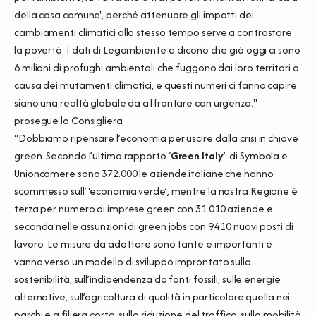
della casa comune', perché attenuare gli impatti dei
cambiamenti climatici allo stesso tempo serve a contrastare
la povertà. I dati di Legambiente ci dicono che già oggi ci sono
6 milioni di profughi ambientali che fuggono dai loro territori a
causa dei mutamenti climatici, e questi numeri ci fanno capire
siano una realtà globale da affrontare con urgenza."
prosegue la Consigliera
“Dobbiamo ripensare l’economia per uscire dalla crisi in chiave
green. Secondo l’ultimo rapporto ‘
Green Italy
’ di Symbola e
Unioncamere sono 372.000 le aziende italiane che hanno
scommesso sull’ ‘economia verde’, mentre la nostra Regione è
terza per numero di imprese green con 31.010 aziende e
seconda nelle assunzioni di green jobs con 9.410 nuovi posti di
lavoro. Le misure da adottare sono tante e importanti e
vanno verso un modello di sviluppo improntato sulla
sostenibilità, sull’indipendenza da fonti fossili, sulle energie
alternative, sull’agricoltura di qualità in particolare quella nei
parchi e a filiera corta, sulla riduzione del traffico, sulla mobilità