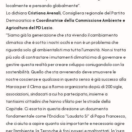
localmente e pensando globalmente”.
Lo dichiara
Cristiana Avenali
, Consigliera regionale del Partito
Democratico e
Coordinatrice della Commissione Ambiente e
Agricoltura del PD Lazio
.
“Siamo già la generazione che sta vivendo il cambiamento
climatico che è sotto i nostri occhi e non è un problema che
riguarda solo gli ambientalisti ma tutta l’umanità. Non si tratta
più solo di contrastare i mutamenti climatici ma di governare e
gestire questa realtà per creare sviluppo coniugandolo con la
sostenibilità. Quello che sta avvenendo deve smuovere le
nostre coscienze e qualcosa in questo senso è già successo alla
Marcia per il Clima qui a Roma organizzata da più di 200 sigle,
associazioni, sindacati a cui ho partecipato, insieme a
tantissimi cittadini che hanno sfilato per le strade della
Capitale. Ci esorta in questa direzione un documento
fondamentale come l'Enciclica “Laudato Si” di Papa Francesco,
che ci aiuta a capire quanto sia importante e necessario agire
per l'ambiente, la Terra che è fra i poveri e maltrattati, la 'cura