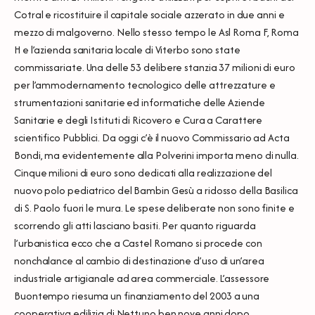
Cotral e ricostituire il capitale sociale azzerato in due anni e
mezzo di malgoverno. Nello stesso tempo le Asl Roma F, Roma
H e l’azienda sanitaria locale di Viterbo sono state
commissariate. Una delle 53 delibere stanzia 37 milioni di euro
per l’ammodernamento tecnologico delle attrezzature e
strumentazioni sanitarie ed informatiche delle Aziende
Sanitarie e degli Istituti di Ricovero e Cura a Carattere
scientifico Pubblici. Da oggi c’è il nuovo Commissario ad Acta
Bondi, ma evidentemente alla Polverini importa meno di nulla.
Cinque milioni di euro sono dedicati alla realizzazione del
nuovo polo pediatrico del Bambin Gesù a ridosso della Basilica
di S. Paolo fuori le mura. Le spese deliberate non sono finite e
scorrendo gli atti lasciano basiti. Per quanto riguarda
l’urbanistica ecco che a Castel Romano si procede con
nonchalance al cambio di destinazione d’uso di un’area
industriale artigianale ad area commerciale. L’assessore
Buontempo riesuma un finanziamento del 2003 a una
cooperativa edilizia di Nettuno ben nove anni dopo.