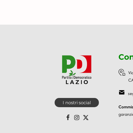
Con
Vi
CA
se
I nostri social
Commiss
garanzi