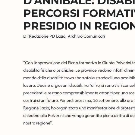
D’ANNIBALE: DISABI
PERCORSI FORMATIV
PRESIDIO IN REGIO
Di
Redazione PD Lazio
,
Archivio Comunicati
“Con l’approvazione del Piano formativo la Giunta Polverini ta
disabilità fisiche o psichiche. Le province vedono infatti diminui
mondo della disabilità trova sbarrata la strada di una possib
lavoro. Decine di giovani disabili, tra l’altro, si sono visti cance
precedenti e restano comprensibilmente attoniti per una scelta
costruirsi un futuro. Venerdì prossimo, 16 settembre, alle or
Regione Lazio, ho organizzato una manifestazione di protesta, 
chiedere alla Polverini che venga garantito pieno diritto di ac
nostra regione”.