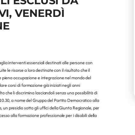
LI ESCLUSI DA
I, VENERDÌ
NE
glia interventi essenziali destinati alle persone con
te le risorse a loro destinate con il risultato che il
ile piena occupazione e integrazione nel mondo del
llare corsi di formazione già iniziati negli anni
 che li discrimina lasciandoli senza una possibilità di
e 10.30, a nome del Gruppo del Partito Democratico alla
un presidio sotto gli uffici della Giunta Regionale, per
cesso alla formazione professionale per i disabili della