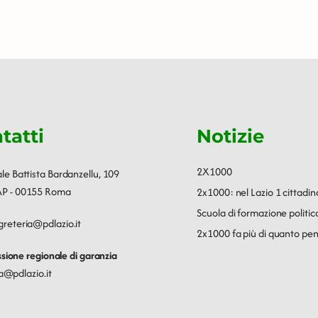
tatti
Notizie
2X1000
ale Battista Bardanzellu, 109
P - 00155 Roma
2x1000: nel Lazio 1 cittadin
Scuola di formazione polit
greteria@pdlazio.it
2x1000 fa più di quanto pen
ione regionale di garanzia
a@pdlazio.it