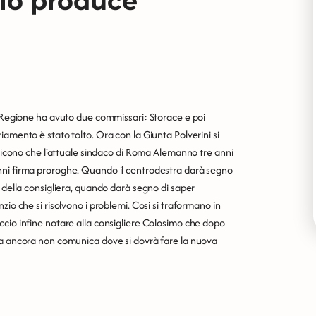
nzio produce
a Regione ha avuto due commissari: Storace e poi
iamento è stato tolto. Ora con la Giunta Polverini si
i dicono che l'attuale sindaco di Roma Alemanno tre anni
nni firma proroghe. Quando il centrodestra darà segno
e della consigliera, quando darà segno di saper
zio che si risolvono i problemi. Cosi si traformano in
ccio infine notare alla consigliere Colosimo che dopo
ta ancora non comunica dove si dovrà fare la nuova