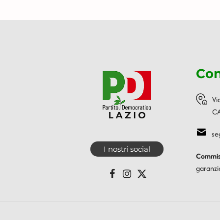
Con
Vi
CA
se
I nostri social
Commiss
garanzi