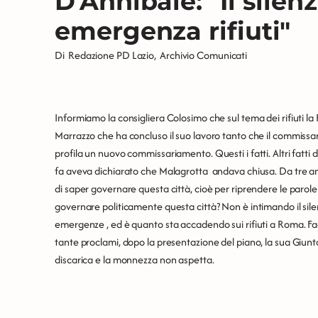
D'Annibale: "Il sile
emergenza rifiuti"
Di
Redazione PD Lazio
,
Archivio Comunicati
Informiamo la consigliera Colosimo che sul tema dei rifiuti l
Marrazzo che ha concluso il suo lavoro tanto che il commissar
profila un nuovo commissariamento. Questi i fatti. Altri fatt
fa aveva dichiarato che Malagrotta andava chiusa. Da tre a
di saper governare questa città, cioè per riprendere le parol
governare politicamente questa città? Non è intimando il silen
emergenze , ed è quanto sta accadendo sui rifiuti a Roma. Fa
tante proclami, dopo la presentazione del piano, la sua Giun
discarica e la monnezza non aspetta.