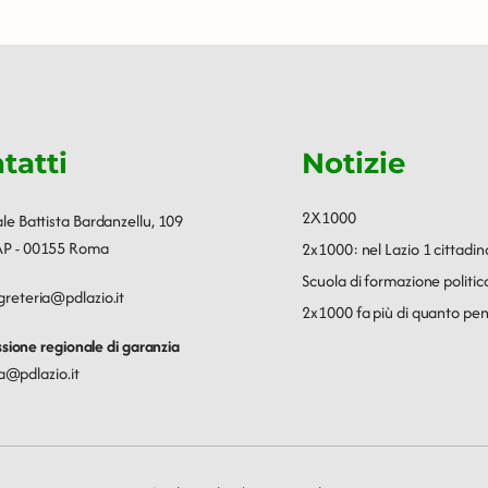
tatti
Notizie
2X1000
ale Battista Bardanzellu, 109
P - 00155 Roma
2x1000: nel Lazio 1 cittadin
Scuola di formazione polit
greteria@pdlazio.it
2x1000 fa più di quanto pen
ione regionale di garanzia
a@pdlazio.it