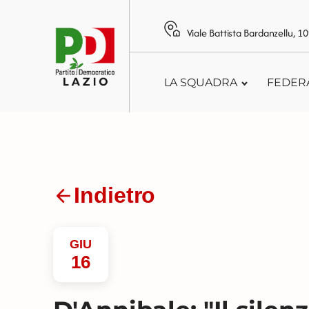
Viale Battista Bardanzellu, 
LA SQUADRA
FEDER
Indietro
GIU
16