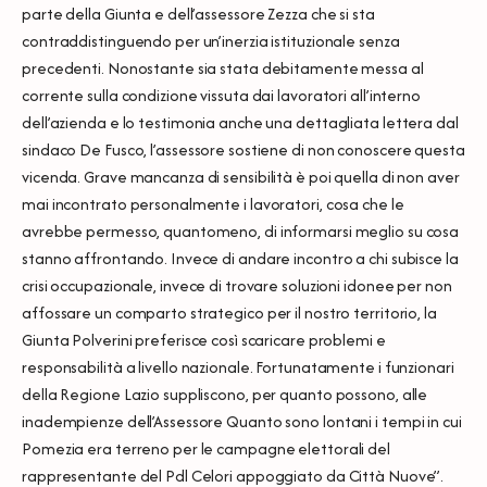
parte della Giunta e dell’assessore Zezza che si sta
contraddistinguendo per un’inerzia istituzionale senza
precedenti. Nonostante sia stata debitamente messa al
corrente sulla condizione vissuta dai lavoratori all’interno
dell’azienda e lo testimonia anche una dettagliata lettera dal
sindaco De Fusco, l’assessore sostiene di non conoscere questa
vicenda. Grave mancanza di sensibilità è poi quella di non aver
mai incontrato personalmente i lavoratori, cosa che le
avrebbe permesso, quantomeno, di informarsi meglio su cosa
stanno affrontando. Invece di andare incontro a chi subisce la
crisi occupazionale, invece di trovare soluzioni idonee per non
affossare un comparto strategico per il nostro territorio, la
Giunta Polverini preferisce così scaricare problemi e
responsabilità a livello nazionale. Fortunatamente i funzionari
della Regione Lazio suppliscono, per quanto possono, alle
inadempienze dell’Assessore Quanto sono lontani i tempi in cui
Pomezia era terreno per le campagne elettorali del
rappresentante del Pdl Celori appoggiato da Città Nuove”.