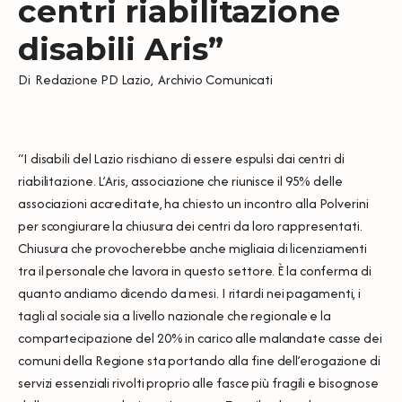
centri riabilitazione
disabili Aris”
Di
Redazione PD Lazio
,
Archivio Comunicati
“I disabili del Lazio rischiano di essere espulsi dai centri di
riabilitazione. L’Aris, associazione che riunisce il 95% delle
associazioni accreditate, ha chiesto un incontro alla Polverini
per scongiurare la chiusura dei centri da loro rappresentati.
Chiusura che provocherebbe anche migliaia di licenziamenti
tra il personale che lavora in questo settore. È la conferma di
quanto andiamo dicendo da mesi. I ritardi nei pagamenti, i
tagli al sociale sia a livello nazionale che regionale e la
compartecipazione del 20% in carico alle malandate casse dei
comuni della Regione sta portando alla fine dell’erogazione di
servizi essenziali rivolti proprio alle fasce più fragili e bisognose