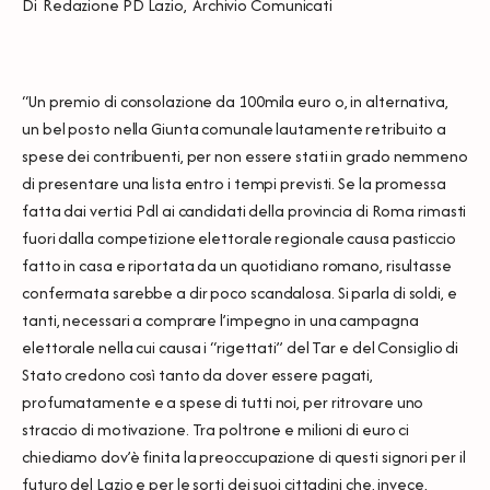
Di
Redazione PD Lazio
,
Archivio Comunicati
“Un premio di consolazione da 100mila euro o, in alternativa,
un bel posto nella Giunta comunale lautamente retribuito a
spese dei contribuenti, per non essere stati in grado nemmeno
di presentare una lista entro i tempi previsti. Se la promessa
fatta dai vertici Pdl ai candidati della provincia di Roma rimasti
fuori dalla competizione elettorale regionale causa pasticcio
fatto in casa e riportata da un quotidiano romano, risultasse
confermata sarebbe a dir poco scandalosa. Si parla di soldi, e
tanti, necessari a comprare l’impegno in una campagna
elettorale nella cui causa i “rigettati” del Tar e del Consiglio di
Stato credono così tanto da dover essere pagati,
profumatamente e a spese di tutti noi, per ritrovare uno
straccio di motivazione. Tra poltrone e milioni di euro ci
chiediamo dov’è finita la preoccupazione di questi signori per il
futuro del Lazio e per le sorti dei suoi cittadini che, invece,