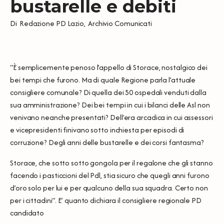
bustarelle e debiti
Di
Redazione PD Lazio
,
Archivio Comunicati
“È semplicemente penoso l’appello di Storace, nostalgico dei
bei tempi che furono. Ma di quale Regione parla l’attuale
consigliere comunale? Di quella dei 50 ospedali venduti dalla
sua amministrazione? Dei bei tempi in cui i bilanci delle Asl non
venivano neanche presentati? Dell’era arcadica in cui assessori
e vicepresidenti finivano sotto inchiesta per episodi di
corruzione? Degli anni delle bustarelle e dei corsi fantasma?
Storace, che sotto sotto gongola per il regalone che gli stanno
facendo i pasticcioni del Pdl, stia sicuro che quegli anni furono
d’oro solo per lui e per qualcuno della sua squadra. Certo non
per i cittadini”. E’ quanto dichiara il consigliere regionale PD
candidato